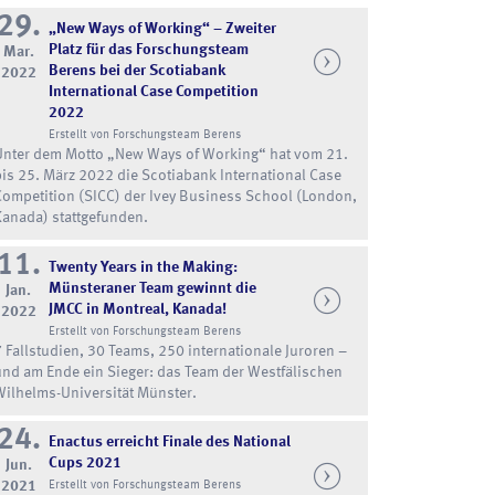
29.
„New Ways of Working“ – Zweiter
Platz für das Forschungsteam
Mar.
Berens bei der Scotiabank
2022
International Case Competition
2022
Erstellt von Forschungsteam Berens
Unter dem Motto „New Ways of Working“ hat vom 21.
bis 25. März 2022 die Scotiabank International Case
Competition (SICC) der Ivey Business School (London,
Kanada) stattgefunden.
11.
Twenty Years in the Making:
Münsteraner Team gewinnt die
Jan.
JMCC in Montreal, Kanada!
2022
Erstellt von Forschungsteam Berens
7 Fallstudien, 30 Teams, 250 internationale Juroren –
und am Ende ein Sieger: das Team der Westfälischen
Wilhelms-Universität Münster.
24.
Enactus erreicht Finale des National
Cups 2021
Jun.
2021
Erstellt von Forschungsteam Berens