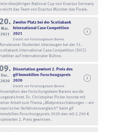
Beim diesjährigen National Cup von Enactus Germany
erreicht das Team von Enactus Münster das Finale.
20.
Zweiter Platz bei der Scotiabank
International Case Competition
Mar.
2021
2021
Erstellt von Forschungsteam Berens
Münsteraner Studenten überzeugen bei der 31.
Scotiabank International Case Competition (SICC)
Praktiker auf internationaler Bühne.
09.
Dissertation gewinnt 2. Preis des
gif Immobilien-Forschungspreis
Dec.
2020
2020
Erstellt von Forschungsteam Berens
Dissertation des Forschungsteam Berens wurde
ausgezeichnet. Dr. Christopher Picker konnte mit
seiner Arbeit zum Thema „Mietpreisschätzungen – ein
empirischer Verfahrensvergleich“ beim gif
Immobilien-Forschungspreis 2020 den mit 2.250 €
prämierten 2. Preis gewinnen.