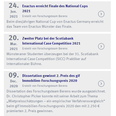
24.
Enactus erreicht Finale des National Cups
2021
Jun.
2021
Erstellt von Forschungsteam Berens
Beim diesjährigen National Cup von Enactus Germany erreicht
das Team von Enactus Münster das Finale.
20.
Zweiter Platz bei der Scotiabank
International Case Competition 2021
Mar.
2021
Erstellt von Forschungsteam Berens
Münsteraner Studenten überzeugen bei der 31. Scotiabank
International Case Competition (SICC) Praktiker auf
internationaler Bühne.
09.
Dissertation gewinnt 2. Preis des gif
Immobilien-Forschungspreis 2020
Dec.
2020
Erstellt von Forschungsteam Berens
Dissertation des Forschungsteam Berens wurde ausgezeichnet.
Dr. Christopher Picker konnte mit seiner Arbeit zum Thema
„Mietpreisschätzungen – ein empirischer Verfahrensvergleich“
beim gif Immobilien-Forschungspreis 2020 den mit 2.250 €
prämierten 2. Preis gewinnen.