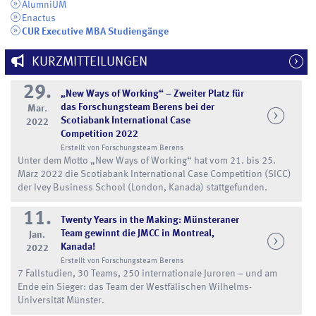
AlumniUM
Enactus
CUR Executive MBA Studiengänge
KURZMITTEILUNGEN
29.
„New Ways of Working“ – Zweiter Platz für
das Forschungsteam Berens bei der
Mar.
Scotiabank International Case
2022
Competition 2022
Erstellt von Forschungsteam Berens
Unter dem Motto „New Ways of Working“ hat vom 21. bis 25.
März 2022 die Scotiabank International Case Competition (SICC)
der Ivey Business School (London, Kanada) stattgefunden.
11.
Twenty Years in the Making: Münsteraner
Team gewinnt die JMCC in Montreal,
Jan.
Kanada!
2022
Erstellt von Forschungsteam Berens
7 Fallstudien, 30 Teams, 250 internationale Juroren – und am
Ende ein Sieger: das Team der Westfälischen Wilhelms-
Universität Münster.