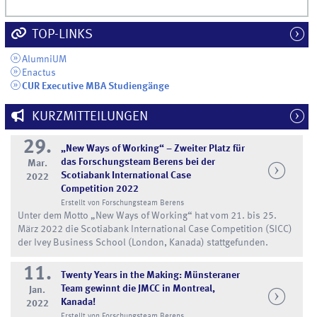
TOP-LINKS
AlumniUM
Enactus
CUR Executive MBA Studiengänge
KURZMITTEILUNGEN
29.
„New Ways of Working“ – Zweiter Platz für
das Forschungsteam Berens bei der
Mar.
Scotiabank International Case
2022
Competition 2022
Erstellt von Forschungsteam Berens
Unter dem Motto „New Ways of Working“ hat vom 21. bis 25.
März 2022 die Scotiabank International Case Competition (SICC)
der Ivey Business School (London, Kanada) stattgefunden.
11.
Twenty Years in the Making: Münsteraner
Team gewinnt die JMCC in Montreal,
Jan.
Kanada!
2022
Erstellt von Forschungsteam Berens