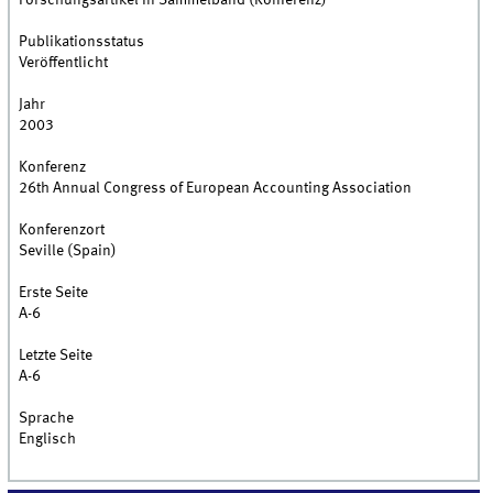
Forschungsartikel in Sammelband (Konferenz)
Publikationsstatus
Veröffentlicht
Jahr
2003
Konferenz
26th Annual Congress of European Accounting Association
Konferenzort
Seville (Spain)
Erste Seite
A-6
Letzte Seite
A-6
Sprache
Englisch