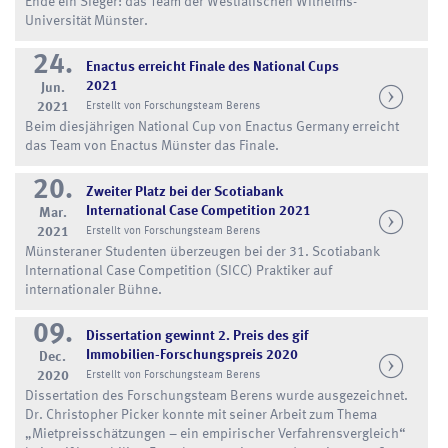
Ende ein Sieger: das Team der Westfälischen Wilhelms-
Universität Münster.
24.
Enactus erreicht Finale des National Cups
2021
Jun.
2021
Erstellt von Forschungsteam Berens
Beim diesjährigen National Cup von Enactus Germany erreicht
das Team von Enactus Münster das Finale.
20.
Zweiter Platz bei der Scotiabank
International Case Competition 2021
Mar.
2021
Erstellt von Forschungsteam Berens
Münsteraner Studenten überzeugen bei der 31. Scotiabank
International Case Competition (SICC) Praktiker auf
internationaler Bühne.
09.
Dissertation gewinnt 2. Preis des gif
Immobilien-Forschungspreis 2020
Dec.
2020
Erstellt von Forschungsteam Berens
Dissertation des Forschungsteam Berens wurde ausgezeichnet.
Dr. Christopher Picker konnte mit seiner Arbeit zum Thema
„Mietpreisschätzungen – ein empirischer Verfahrensvergleich“