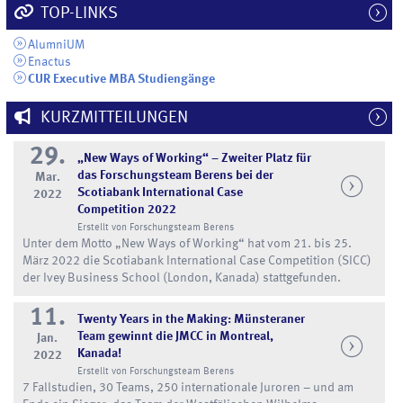
TOP-LINKS
AlumniUM
Enactus
CUR Executive MBA Studiengänge
KURZMITTEILUNGEN
29.
„New Ways of Working“ – Zweiter Platz für
das Forschungsteam Berens bei der
Mar.
Scotiabank International Case
2022
Competition 2022
Erstellt von Forschungsteam Berens
Unter dem Motto „New Ways of Working“ hat vom 21. bis 25.
März 2022 die Scotiabank International Case Competition (SICC)
der Ivey Business School (London, Kanada) stattgefunden.
11.
Twenty Years in the Making: Münsteraner
Team gewinnt die JMCC in Montreal,
Jan.
Kanada!
2022
Erstellt von Forschungsteam Berens
7 Fallstudien, 30 Teams, 250 internationale Juroren – und am