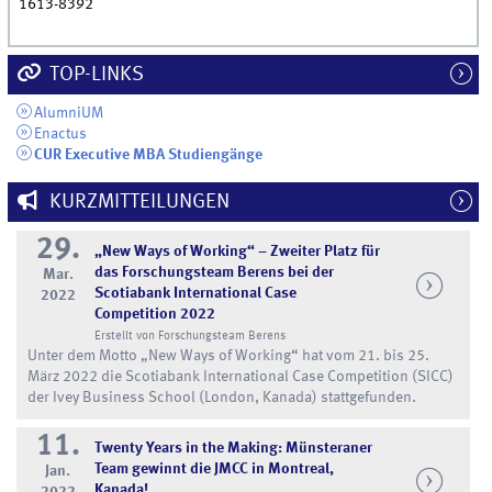
1613-8392
TOP-LINKS
AlumniUM
Enactus
CUR Executive MBA Studiengänge
KURZMITTEILUNGEN
29.
„New Ways of Working“ – Zweiter Platz für
das Forschungsteam Berens bei der
Mar.
Scotiabank International Case
2022
Competition 2022
Erstellt von Forschungsteam Berens
Unter dem Motto „New Ways of Working“ hat vom 21. bis 25.
März 2022 die Scotiabank International Case Competition (SICC)
der Ivey Business School (London, Kanada) stattgefunden.
11.
Twenty Years in the Making: Münsteraner
Team gewinnt die JMCC in Montreal,
Jan.
Kanada!