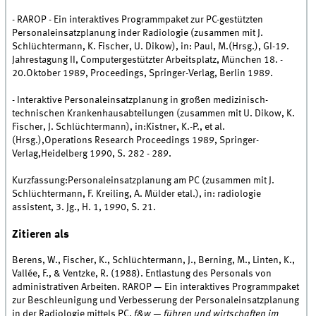
- RAROP - Ein interaktives Programmpaket zur PC-gestützten
Personaleinsatzplanung inder Radiologie (zusammen mit J.
Schlüchtermann, K. Fischer, U. Dikow), in: Paul, M.(Hrsg.), GI-19.
Jahrestagung II, Computergestützter Arbeitsplatz, München 18. -
20.Oktober 1989, Proceedings, Springer-Verlag, Berlin 1989.
- Interaktive Personaleinsatzplanung in großen medizinisch-
technischen Krankenhausabteilungen (zusammen mit U. Dikow, K.
Fischer, J. Schlüchtermann), in:Kistner, K.-P., et al.
(Hrsg.),Operations Research Proceedings 1989, Springer-
Verlag,Heidelberg 1990, S. 282 - 289.
Kurzfassung:Personaleinsatzplanung am PC (zusammen mit J.
Schlüchtermann, F. Kreiling, A. Mülder etal.), in: radiologie
assistent, 3. Jg., H. 1, 1990, S. 21.
Zitieren als
Berens, W., Fischer, K., Schlüchtermann, J., Berning, M., Linten, K.,
Vallée, F., & Ventzke, R. (1988). Entlastung des Personals von
administrativen Arbeiten. RAROP — Ein interaktives Programmpaket
zur Beschleunigung und Verbesserung der Personaleinsatzplanung
in der Radiologie mittels PC.
f&w — führen und wirtschaften im