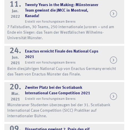
11.
Twenty Years in the Making: Münsteraner
Team gewinnt die JMCC in Montreal,
Jan.
Kanada!
2022
Erstellt von Forschungsteam Berens
7 Fallstudien, 30 Teams, 250 internationale Juroren – und am
Ende ein Sieger: das Team der Westfälischen Wilhelms-
Universität Münster.
24.
Enactus erreicht Finale des National Cups
2021
Jun.
2021
Erstellt von Forschungsteam Berens
Beim diesjährigen National Cup von Enactus Germany erreicht
das Team von Enactus Münster das Finale.
20.
Zweiter Platz bei der Scotiabank
International Case Competition 2021
Mar.
2021
Erstellt von Forschungsteam Berens
Münsteraner Studenten überzeugen bei der 31. Scotiabank
International Case Competition (SICC) Praktiker auf
internationaler Bühne.
09.
Dissertation gewinnt 2. Preis des gif