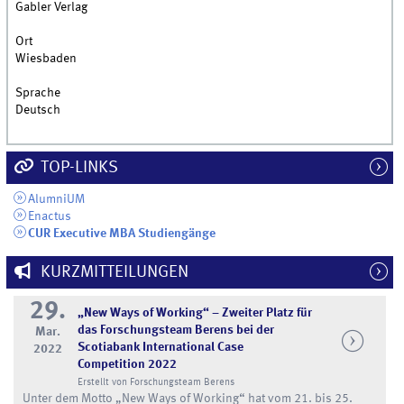
Gabler Verlag
Ort
Wiesbaden
Sprache
Deutsch
TOP-LINKS
AlumniUM
Enactus
CUR Executive MBA Studiengänge
KURZMITTEILUNGEN
29.
„New Ways of Working“ – Zweiter Platz für
das Forschungsteam Berens bei der
Mar.
Scotiabank International Case
2022
Competition 2022
Erstellt von Forschungsteam Berens
Unter dem Motto „New Ways of Working“ hat vom 21. bis 25.