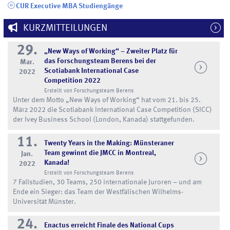
CUR Executive MBA Studiengänge
KURZMITTEILUNGEN
29.
„New Ways of Working“ – Zweiter Platz für
das Forschungsteam Berens bei der
Mar.
Scotiabank International Case
2022
Competition 2022
Erstellt von Forschungsteam Berens
Unter dem Motto „New Ways of Working“ hat vom 21. bis 25.
März 2022 die Scotiabank International Case Competition (SICC)
der Ivey Business School (London, Kanada) stattgefunden.
11.
Twenty Years in the Making: Münsteraner
Team gewinnt die JMCC in Montreal,
Jan.
Kanada!
2022
Erstellt von Forschungsteam Berens
7 Fallstudien, 30 Teams, 250 internationale Juroren – und am
Ende ein Sieger: das Team der Westfälischen Wilhelms-
Universität Münster.
24.
Enactus erreicht Finale des National Cups