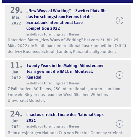
29.
„New Ways of Working“ – Zweiter Platz für
das Forschungsteam Berens bei der
Mar.
Scotiabank International Case
2022
Competition 2022
Erstellt von Forschungsteam Berens
Unter dem Motto „New Ways of Working“ hat vom 21. bis 25.
März 2022 die Scotiabank International Case Competition (SICC)
der Ivey Business School (London, Kanada) stattgefunden.
11.
Twenty Years in the Making: Münsteraner
Team gewinnt die JMCC in Montreal,
Jan.
Kanada!
2022
Erstellt von Forschungsteam Berens
7 Fallstudien, 30 Teams, 250 internationale Juroren – und am
Ende ein Sieger: das Team der Westfälischen Wilhelms-
Universität Münster.
24.
Enactus erreicht Finale des National Cups
2021
Jun.
2021
Erstellt von Forschungsteam Berens
Beim diesjährigen National Cup von Enactus Germany erreicht