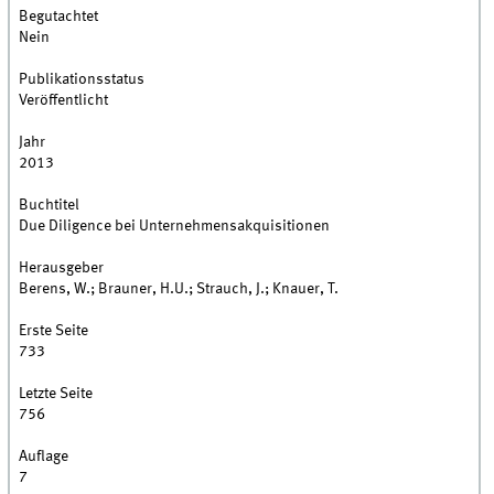
Begutachtet
Nein
Publikationsstatus
Veröffentlicht
Jahr
2013
Buchtitel
Due Diligence bei Unternehmensakquisitionen
Herausgeber
Berens, W.; Brauner, H.U.; Strauch, J.; Knauer, T.
Erste Seite
733
Letzte Seite
756
Auflage
7