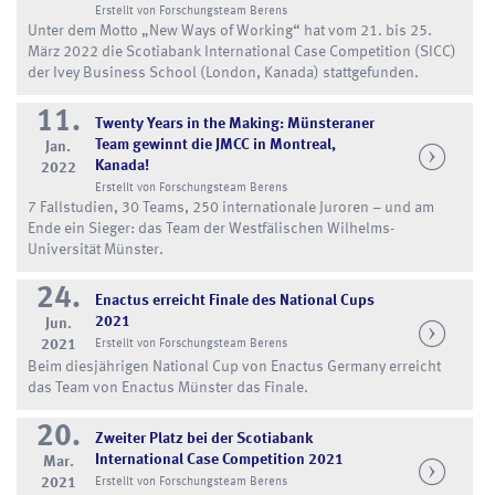
Erstellt von Forschungsteam Berens
Unter dem Motto „New Ways of Working“ hat vom 21. bis 25.
März 2022 die Scotiabank International Case Competition (SICC)
der Ivey Business School (London, Kanada) stattgefunden.
11.
Twenty Years in the Making: Münsteraner
Team gewinnt die JMCC in Montreal,
Jan.
Kanada!
2022
Erstellt von Forschungsteam Berens
7 Fallstudien, 30 Teams, 250 internationale Juroren – und am
Ende ein Sieger: das Team der Westfälischen Wilhelms-
Universität Münster.
24.
Enactus erreicht Finale des National Cups
2021
Jun.
2021
Erstellt von Forschungsteam Berens
Beim diesjährigen National Cup von Enactus Germany erreicht
das Team von Enactus Münster das Finale.
20.
Zweiter Platz bei der Scotiabank
International Case Competition 2021
Mar.
2021
Erstellt von Forschungsteam Berens