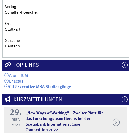
Verlag
Schäffer-Poeschel
Ort
Stuttgart
Sprache
Deutsch
TOP-LINKS
AlumniUM
Enactus
CUR Executive MBA Studiengänge
KURZMITTEILUNGEN
29.
„New Ways of Working“ – Zweiter Platz für
das Forschungsteam Berens bei der
Mar.
Scotiabank International Case
2022
Competition 2022