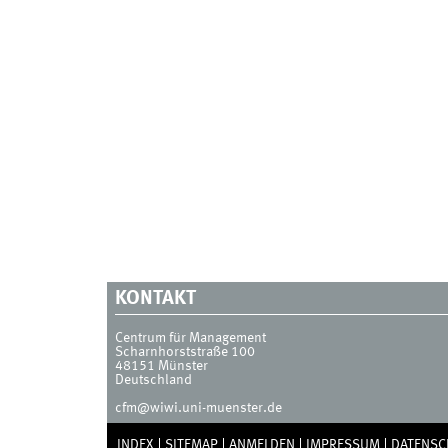
KONTAKT
Centrum für Management
Scharnhorststraße 100
48151
Münster
Deutschland
cfm@wiwi.uni-muenster.de
INDEX
SITEMAP
ANMELDEN
IMPRESSUM
DATENSC