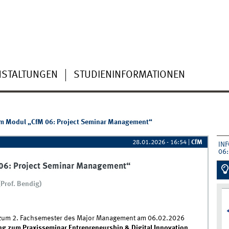
NSTALTUNGEN
STUDIENINFORMATIONEN
um Modul „CfM 06: Project Seminar Management“
28.01.2026 - 16:54
|
CfM
IN
06
 06: Project Seminar Management“
Prof. Bendig)
g zum 2. Fachsemester des Major Management am 06.02.2026
ng zum Praxisseminar Entrepreneurship & Digital Innovation