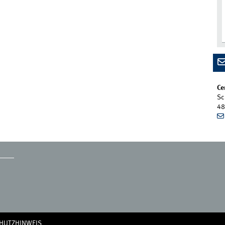
Ce
Sc
48
HUTZHINWEIS