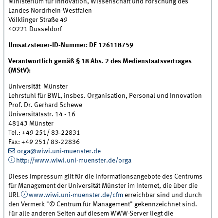
Ministerium für Innovation, Wissenschaft und Forschung des
Landes Nordrhein-Westfalen
Völklinger Straße 49
40221 Düsseldorf
Umsatzsteuer-ID-Nummer: DE 126118759
Verantwortlich gemäß § 18 Abs. 2 des Medienstaatsvertrages
(MStV):
Universität Münster
Lehrstuhl für BWL, insbes. Organisation, Personal und Innovation
Prof. Dr. Gerhard Schewe
Universitätsstr. 14 - 16
48143 Münster
Tel.: +49 251/ 83-22831
Fax: +49 251/ 83-22836
orga@wiwi.uni-muenster.de
http://www.wiwi.uni-muenster.de/orga
Dieses Impressum gilt für die Informationsangebote des Centrums
für Management der Universität Münster im Internet, die über die
URL
www.wiwi.uni-muenster.de/cfm
erreichbar sind und durch
den Vermerk "© Centrum für Management" gekennzeichnet sind.
Für alle anderen Seiten auf diesem WWW-Server liegt die