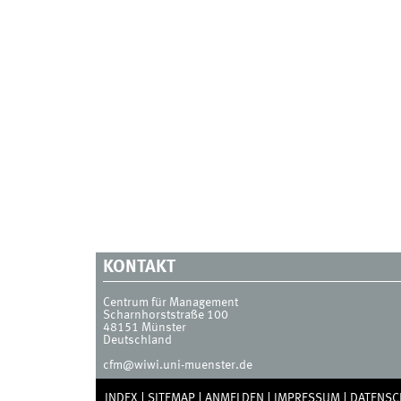
KONTAKT
Centrum für Management
Scharnhorststraße 100
48151
Münster
Deutschland
cfm@wiwi.uni-muenster.de
INDEX
SITEMAP
ANMELDEN
IMPRESSUM
DATENSC