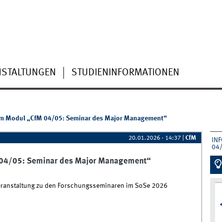
NSTALTUNGEN
STUDIENINFORMATIONEN
um Modul „CfM 04/05: Seminar des Major Management“
20.01.2026 - 14:37
|
CfM
IN
04
 04/05: Seminar des Major Management“
sveranstaltung zu den Forschungsseminaren im SoSe 2026