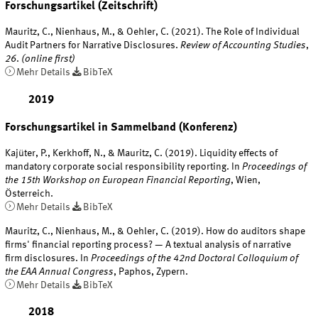
Forschungsartikel (Zeitschrift)
Mauritz, C., Nienhaus, M., & Oehler, C. (2021). The Role of Individual
Audit Partners for Narrative Disclosures.
Review of Accounting Studies
,
26
.
(online first)
Mehr Details
BibTeX
2019
Forschungsartikel in Sammelband (Konferenz)
Kajüter, P., Kerkhoff, N., & Mauritz, C. (2019). Liquidity effects of
mandatory corporate social responsibility reporting. In
Proceedings of
the 15th Workshop on European Financial Reporting
, Wien,
Österreich.
Mehr Details
BibTeX
Mauritz, C., Nienhaus, M., & Oehler, C. (2019). How do auditors shape
firms' financial reporting process? — A textual analysis of narrative
firm disclosures. In
Proceedings of the 42nd Doctoral Colloquium of
the EAA Annual Congress
, Paphos, Zypern.
Mehr Details
BibTeX
2018