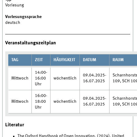
Vorlesung
Vorlesungssprache
deutsch
Veranstaltungszeitplan
TAG
ZEIT
HÄUFIGKEIT
DATUM
RAUM
14:00-
09.04.2025-
Scharnhorsts
Mittwoch
16:00
wöchentlich
16.07.2025
109, SCH 10
Uhr
16:00-
09.04.2025-
Scharnhorsts
Mittwoch
18:00
wöchentlich
16.07.2025
109, SCH 10
Uhr
Literatur
The Oxford Handbook of Open Innovation. (2024). United