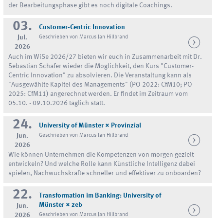
der Bearbeitungsphase gibt es noch digitale Coachings.
03.
Customer-Centric Innovation
Jul.
Geschrieben von Marcus Jan Hillbrand
2026
Auch im WiSe 2026/27 bieten wir euch in Zusammenarbeit mit Dr.
Sebastian Schäfer wieder die Möglichkeit, den Kurs "Customer-
Centric Innovation" zu absolvieren. Die Veranstaltung kann als
"Ausgewählte Kapitel des Managements" (PO 2022: CfM10; PO
2025: CfM11) angerechnet werden. Er findet im Zeitraum vom
05.10. - 09.10.2026 täglich statt.
24.
University of Münster × Provinzial
Jun.
Geschrieben von Marcus Jan Hillbrand
2026
Wie können Unternehmen die Kompetenzen von morgen gezielt
entwickeln? Und welche Rolle kann Künstliche Intelligenz dabei
spielen, Nachwuchskräfte schneller und effektiver zu onboarden?
22.
Transformation im Banking: University of
Münster × zeb
Jun.
2026
Geschrieben von Marcus Jan Hillbrand