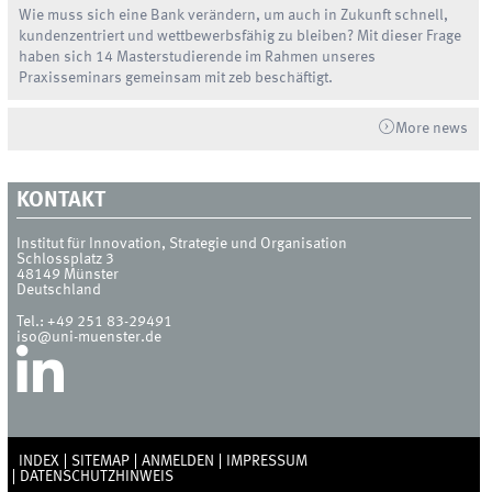
Wie muss sich eine Bank verändern, um auch in Zukunft schnell,
kundenzentriert und wettbewerbsfähig zu bleiben? Mit dieser Frage
haben sich 14 Masterstudierende im Rahmen unseres
Praxisseminars gemeinsam mit zeb beschäftigt.
More news
KONTAKT
Institut für Innovation, Strategie und Organisation
Schlossplatz 3
48149
Münster
Deutschland
Tel.:
+49 251 83-29491
iso@uni-muenster.de
INDEX
SITEMAP
ANMELDEN
IMPRESSUM
DATENSCHUTZHINWEIS