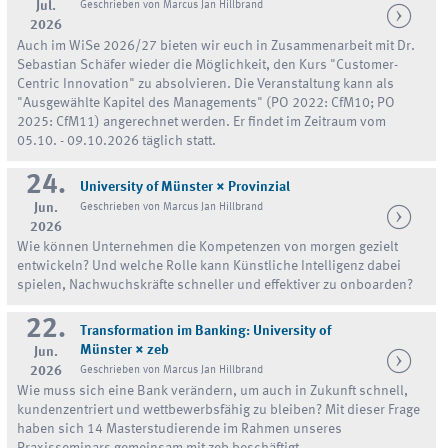
Jul.
Geschrieben von Marcus Jan Hillbrand
2026
Auch im WiSe 2026/27 bieten wir euch in Zusammenarbeit mit Dr.
Sebastian Schäfer wieder die Möglichkeit, den Kurs "Customer-
Centric Innovation" zu absolvieren. Die Veranstaltung kann als
"Ausgewählte Kapitel des Managements" (PO 2022: CfM10; PO
2025: CfM11) angerechnet werden. Er findet im Zeitraum vom
05.10. - 09.10.2026 täglich statt.
24.
University of Münster × Provinzial
Jun.
Geschrieben von Marcus Jan Hillbrand
2026
Wie können Unternehmen die Kompetenzen von morgen gezielt
entwickeln? Und welche Rolle kann Künstliche Intelligenz dabei
spielen, Nachwuchskräfte schneller und effektiver zu onboarden?
22.
Transformation im Banking: University of
Münster × zeb
Jun.
2026
Geschrieben von Marcus Jan Hillbrand
Wie muss sich eine Bank verändern, um auch in Zukunft schnell,
kundenzentriert und wettbewerbsfähig zu bleiben? Mit dieser Frage
haben sich 14 Masterstudierende im Rahmen unseres