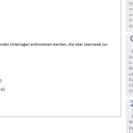
In
st
un
Pr
di
enden Unterlagen entnommen werden, die über Learnweb zur
Au
in
Mö
ab
Ka
)
Cf
ch)
05
W
ge