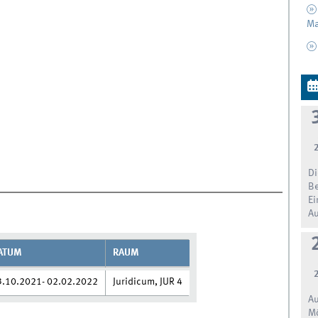
Ma
Di
Be
Ei
Au
ATUM
RAUM
3.10.2021- 02.02.2022
Juridicum, JUR 4
Au
Mö