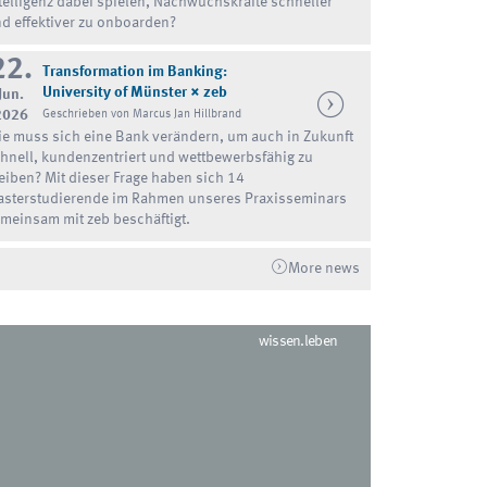
telligenz dabei spielen, Nachwuchskräfte schneller
d effektiver zu onboarden?
22.
Transformation im Banking:
University of Münster × zeb
Jun.
2026
Geschrieben von Marcus Jan Hillbrand
e muss sich eine Bank verändern, um auch in Zukunft
hnell, kundenzentriert und wettbewerbsfähig zu
eiben? Mit dieser Frage haben sich 14
sterstudierende im Rahmen unseres Praxisseminars
meinsam mit zeb beschäftigt.
More news
wissen.leben