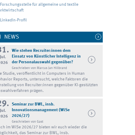
Forschungsstelle für allgemeine und textile
rktwirtschaft
LinkedIn-Profil
NEWS
31.
Wie stehen Recruiter:innen dem
Einsatz von Künstlicher Intelligenz in
Jul.
der Personalauswahl gegenüber?
2026
Geschrieben von Marcus Jan Hillbrand
e Studie, veröffentlicht in Computers in Human
havior Reports, untersucht, welche Faktoren die
nstellung von Recruiter:innen gegenüber KI-gestützten
swahlverfahren prägen.
29.
Seminar zur BWL, insb.
Innovationsmanagement (WiSe
Jul.
2026/27)
2026
Geschrieben von Gast
ch im WiSe 2026/27 bieten wir euch wieder die
glichkeit, das Seminar zur BWL, insb.