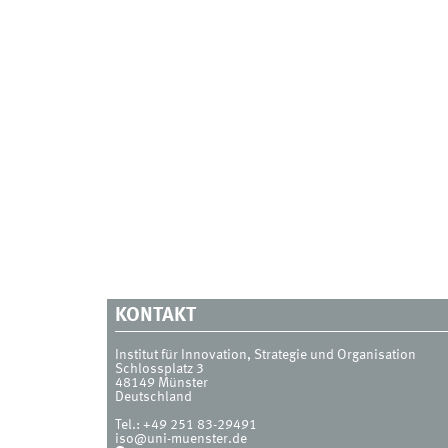
KONTAKT
Institut für Innovation, Strategie und Organisation
Schlossplatz 3
48149
Münster
Deutschland
Tel.:
+49 251 83-29491
iso@uni-muenster.de