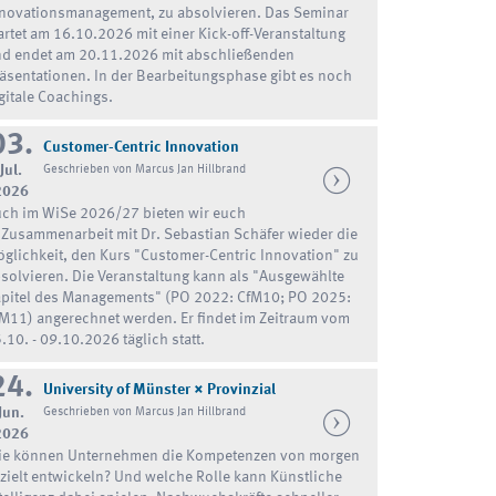
novationsmanagement, zu absolvieren. Das Seminar
artet am 16.10.2026 mit einer Kick-off-Veranstaltung
d endet am 20.11.2026 mit abschließenden
äsentationen. In der Bearbeitungsphase gibt es noch
gitale Coachings.
03.
Customer-Centric Innovation
Jul.
Geschrieben von Marcus Jan Hillbrand
2026
ch im WiSe 2026/27 bieten wir euch
 Zusammenarbeit mit Dr. Sebastian Schäfer wieder die
glichkeit, den Kurs "Customer-Centric Innovation" zu
solvieren. Die Veranstaltung kann als "Ausgewählte
pitel des Managements" (PO 2022: CfM10; PO 2025:
M11) angerechnet werden. Er findet im Zeitraum vom
.10. - 09.10.2026 täglich statt.
24.
University of Münster × Provinzial
Jun.
Geschrieben von Marcus Jan Hillbrand
2026
ie können Unternehmen die Kompetenzen von morgen
zielt entwickeln? Und welche Rolle kann Künstliche