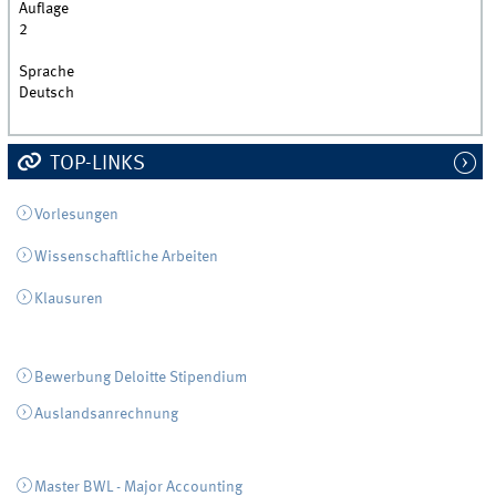
Auflage
2
Sprache
Deutsch
TOP-LINKS
Vorlesungen
Wissenschaftliche Arbeiten
Klausuren
Bewerbung Deloitte Stipendium
Auslandsanrechnung
Master BWL - Major Accounting