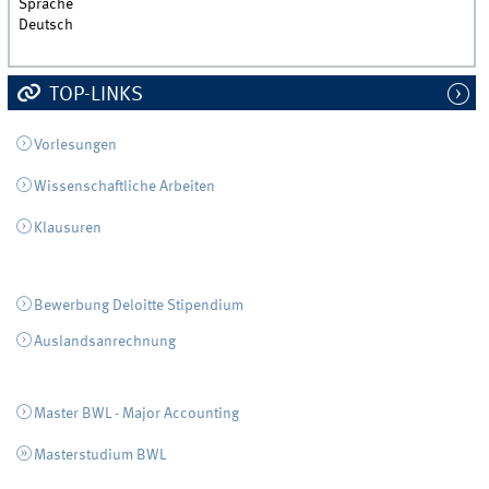
Sprache
Deutsch
TOP-LINKS
Vorlesungen
Wissenschaftliche Arbeiten
Klausuren
Bewerbung Deloitte Stipendium
Auslandsanrechnung
Master BWL - Major Accounting
Masterstudium BWL