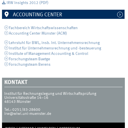
IRW Insights 2012 (PDF)
ACCOUNTING CENTER
Fachbereich Wirtschaftswissenschaften
Accounting Center Münster (ACM)
Lehrstuhl für BWL, insb. Int. Unternehmensrechnung
Institut für Unternehmensrechnung und -besteuerung
Institute of Management Accounting & Control
Forschungsteam Baetge
Forschungsteam Berens
KONTAKT
Institut für Rechnungslegung und Wirtschaftsprüfung
Universitätsstraße 14–16
48143
Münster
Tel.:
0251/83-28600
irw@wiwi.uni-muenster.de