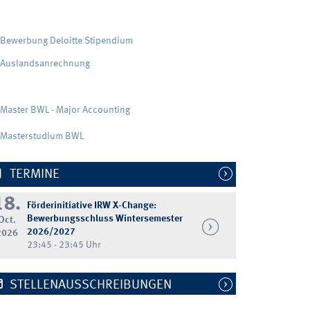
Bewerbung Deloitte Stipendium
Auslandsanrechnung
Master BWL - Major Accounting
Masterstudium BWL
TERMINE
18.
Förderinitiative IRW X-Change:
Bewerbungsschluss Wintersemester
Oct.
2026/2027
2026
23:45 - 23:45 Uhr
STELLENAUSSCHREIBUNGEN