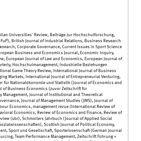
lian Universities' Review, Beiträge zur Hochschulforschung,
FuP), British Journal of Industrial Relations, Business Research
Research, Corporate Governance, Current Issues in Sport Science
European Business and Economics Journal, Economic Inquiry,
w, European Journal of Law and Economics, European Journal of
rterly, Hochschulmanagement, Industrielle Beziehungen
ational Game Theory Review, International Journal of Business
ging Markets, International Journal of Entrepreneurial Venturing,
her für Nationalökonomie und Statistik (Journal of Economics and
nal of Business Economics (zuvor Zeitschrift für
y Management, Journal of Institutional and Theoretical
vernance, Journal of Management Studies (JMS), Journal of
abour Economics, management revue (International Review of
vioral Economics, Review of Economics and Finance, Review of
iew (sbr), Schmollers Jahrbuch (Journal of Applied Social
Sozialwissenschaften), Scottish Journal of Political Economy,
ent, Sport und Gesellschaft, Sportwissenschaft (German Journal
sourcing, Team Performance Management, Zeitschrift Führung +