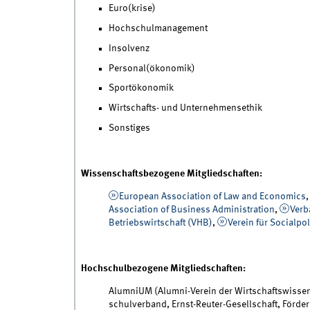
Euro(krise)
Hochschulmanagement
Insolvenz
Personal(ökonomik)
Sportökonomik
Wirtschafts- und Unternehmensethik
Sonstiges
Wissenschaftsbezogene Mitgliedschaften:
European Association of Law and Economics
Association of Business Administration
,
Verb
Betriebswirtschaft (VHB)
,
Verein für Socialpol
Hochschulbezogene Mitgliedschaften:
AlumniUM (Alumni-Verein der Wirtschafts­wissen­
schul­verband, Ernst-Reuter-Gesellschaft, Förde