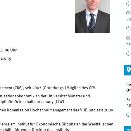
un
de
 13.00 Uhr
barung
In
gement (CfM), seit 2005 (Gründungs-)Mitglied des CfM
Or
ganisationsökonomik an der Universität Münster und
Sc
ziplinäre Wirtschaftsforschung (CIW)
48
lichen Kommission Hochschulmanagement des VHB und seit 2009
slehre am Institut für Ökonomische Bildung an der Westfälischen
schäftsführender Direktor des Instituts