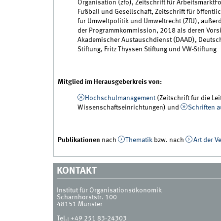
Organisation (zfo), Zeitschrift für ArbeitsmarktF
Fußball und Gesellschaft, Zeitschrift für öffent
für Umweltpolitik und Umweltrecht (ZfU), auße
der Programmkommission, 2018 als deren Vors
Akademischer Austauschdienst (DAAD), Deutsch
Stiftung, Fritz Thyssen Stiftung und VW-Stiftung
Mitglied im Herausgeberkreis von:
Hochschulmanagement
(Zeitschrift für die 
Wissenschaftseinrichtungen) und
Schriften 
Publikationen
nach
Thematik
bzw. nach
Art der V
KONTAKT
Institut für Organisationsökonomik
Scharnhorststr. 100
48151
Münster
Tel.:
+49 251 83-24303