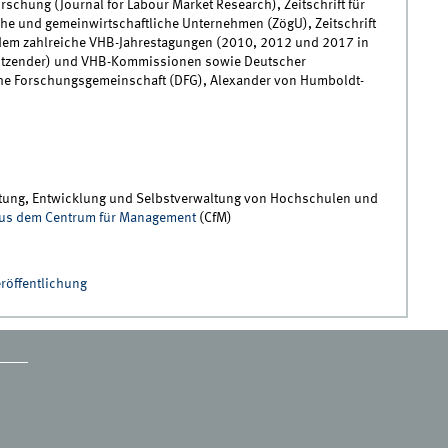
orschung (Journal for Labour Market Research), Zeitschrift für
liche und gemeinwirtschaftliche Unternehmen (ZögU), Zeitschrift
rdem zahlreiche VHB-Jahrestagungen (2010, 2012 und 2017 in
itzender) und VHB-Kommissionen sowie Deutscher
e Forschungsgemeinschaft (DFG), Alexander von Humboldt-
Leitung, Entwicklung und Selbstverwaltung von Hochschulen und
aus dem Centrum für Management
(CfM)
eröffentlichung