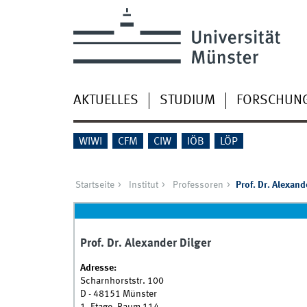
AKTUELLES
STUDIUM
FORSCHUN
WIWI
CFM
CIW
IÖB
LÖP
Startseite
Institut
Professoren
Prof. Dr. Alexand
Prof. Dr. Alexander Dilger
Adresse:
Scharnhorststr. 100
D - 48151 Münster