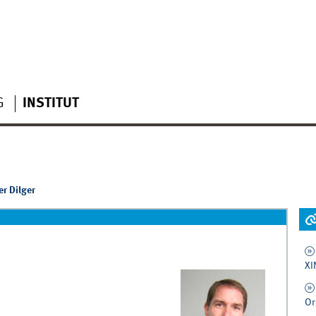
G
INSTITUT
er Dilger
XI
Or