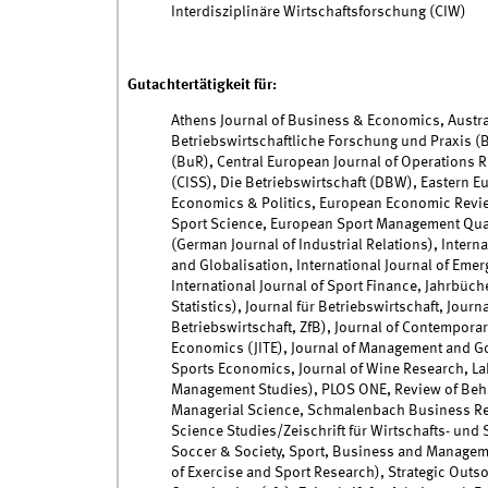
Interdisziplinäre Wirtschaftsforschung (CIW)
Gutachtertätigkeit für:
Athens Journal of Business & Economics, Austra
Betriebswirtschaftliche Forschung und Praxis (B
(BuR), Central European Journal of Operations 
(CISS), Die Betriebswirtschaft (DBW), Eastern 
Economics & Politics, European Economic Revie
Sport Science, European Sport Management Qua
(German Journal of Industrial Relations), Intern
and Globalisation, International Journal of Emer
International Journal of Sport Finance, Jahrbüc
Statistics), Journal für Betriebswirtschaft, Jour
Betriebswirtschaft, ZfB), Journal of Contemporar
Economics (JITE), Journal of Management and Go
Sports Economics, Journal of Wine Research, L
Management Studies), PLOS ONE, Review of Beha
Managerial Science, Schmalenbach Business Rev
Science Studies/Zeischrift für Wirtschafts- und 
Soccer & Society, Sport, Business and Managem
of Exercise and Sport Research), Strategic Out