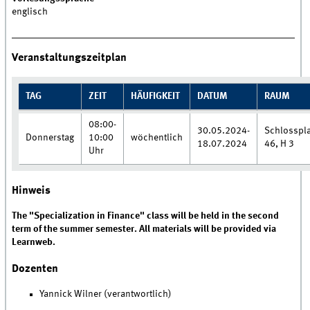
englisch
Veranstaltungszeitplan
TAG
ZEIT
HÄUFIGKEIT
DATUM
RAUM
08:00-
30.05.2024-
Schlosspla
Donnerstag
10:00
wöchentlich
18.07.2024
46, H 3
Uhr
Hinweis
The "Specialization in Finance" class will be held in the second
term of the summer semester. All materials will be provided via
Learnweb.
Dozenten
Yannick Wilner (verantwortlich)