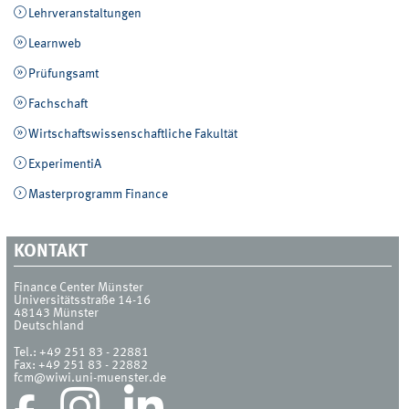
Lehrveranstaltungen
Learnweb
Prüfungsamt
Fachschaft
Wirtschaftswissenschaftliche Fakultät
ExperimentiA
Masterprogramm Finance
KONTAKT
Finance Center Münster
Universitätsstraße 14-16
48143
Münster
Deutschland
Tel.:
+49 251 83 - 22881
Fax:
+49 251 83 - 22882
fcm@wiwi.uni-muenster.de