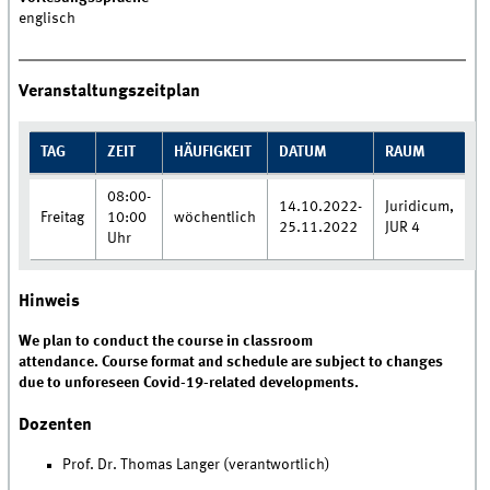
englisch
Veranstaltungszeitplan
TAG
ZEIT
HÄUFIGKEIT
DATUM
RAUM
08:00-
14.10.2022-
Juridicum,
Freitag
10:00
wöchentlich
25.11.2022
JUR 4
Uhr
Hinweis
We plan to conduct the course in classroom
attendance.
Course format and schedule are subject to changes
due to unforeseen Covid-19-related developments.
Dozenten
Prof. Dr. Thomas Langer (verantwortlich)