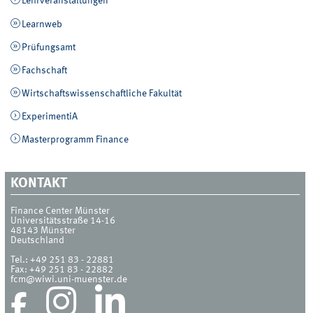
Lehrveranstaltungen
Learnweb
Prüfungsamt
Fachschaft
Wirtschaftswissenschaftliche Fakultät
ExperimentiA
Masterprogramm Finance
KONTAKT
Finance Center Münster
Universitätsstraße 14-16
48143
Münster
Deutschland
Tel.:
+49 251 83 - 22881
Fax:
+49 251 83 - 22882
fcm@wiwi.uni-muenster.de