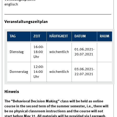
englisch
Veranstaltungszeitplan
TAG
ZEIT
HÄUFIGKEIT
DATUM
RAUM
16:00-
01.06.2021-
Dienstag
18:00
wöchentlich
20.07.2021
Uhr
12:00-
03.06.2021-
Donnerstag
14:00
wöchentlich
22.07.2021
Uhr
Hinweis
The "Behavioral Decision Making" class will be held as online
course in the second term of the summer semester, i.e., there will
be no physical classroom instructions and the course will not
start before May 31. All materials will be provided via Learnweb.