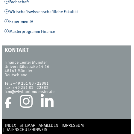
Fachschaft
Wirtschaftswissenschaftliche Fakultät
ExperimentiA
Masterprogramm Finance
KONTAKT
Finance Center Münster
Universitätsstraße 14-16
48143
Münster
Deutschland
Tel.:
+49 251 83 - 22881
Fax:
+49 251 83 - 22882
fcm@wiwi.uni-muenster.de
INDEX
SITEMAP
ANMELDEN
IMPRESSUM
DATENSCHUTZHINWEIS