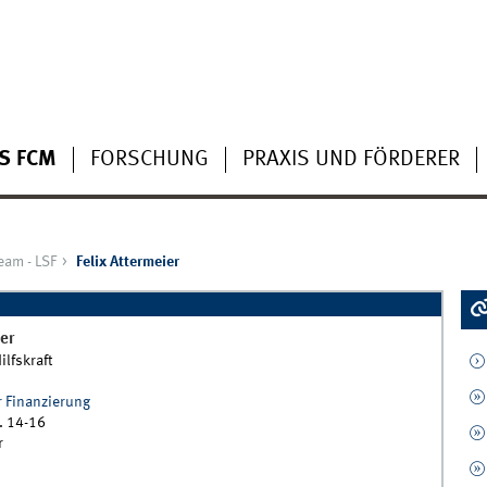
S FCM
FORSCHUNG
PRAXIS UND FÖRDERER
eam - LSF
Felix Attermeier
er
lfskraft
r Finanzierung
. 14-16
r