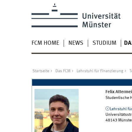
FCM HOME
NEWS
STUDIUM
DA
Startseite
Das FCM
Lehrstuhl für Finanzierung
T
Felix
Attermei
Studentische Hi
Lehrstuhl fü
Universitätsstr
48143
Münste