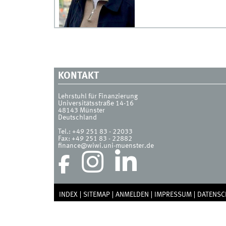
KONTAKT
Lehrstuhl für Finanzierung
Universitätsstraße 14-16
48143
Münster
Deutschland
Tel.:
+49 251 83 - 22033
Fax:
+49 251 83 - 22882
finance@wiwi.uni-muenster.de
INDEX
SITEMAP
ANMELDEN
IMPRESSUM
DATENSC