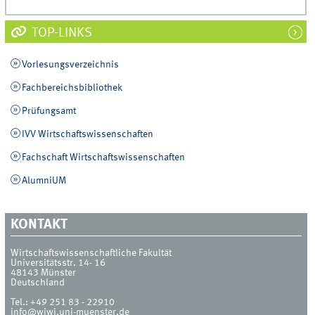
TOP-LINKS
Vorlesungsverzeichnis
Fachbereichsbibliothek
Prüfungsamt
IVV Wirtschaftswissenschaften
Fachschaft Wirtschaftswissenschaften
AlumniUM
KONTAKT
Wirtschaftswissenschaftliche Fakultät
Universitätsstr. 14- 16
48143
Münster
Deutschland
Tel.:
+49 251 83 - 22910
info@wiwi.uni-muenster.de