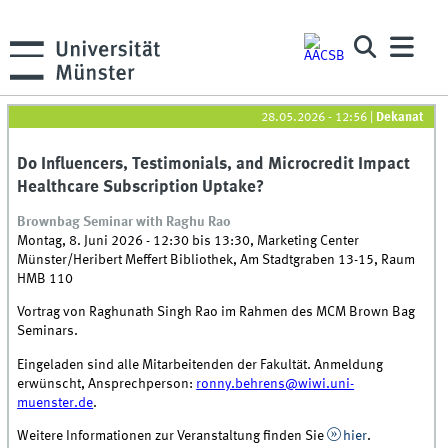
28.05.2026 - 12:56
|
Dekanat
Do Influencers, Testimonials, and Microcredit Impact
Healthcare Subscription Uptake?
Brownbag Seminar with Raghu Rao
Montag, 8. Juni 2026 -
12:30
bis
13:30
,
Marketing Center
Münster/Heribert Meffert Bibliothek, Am Stadtgraben 13-15, Raum
HMB 110
Vortrag von Raghunath Singh Rao im Rahmen des MCM Brown Bag
Seminars.
Eingeladen sind alle Mitarbeitenden der Fakultät. Anmeldung
erwünscht, Ansprechperson:
ronny.behrens@wiwi.uni-
muenster.de
.
Weitere Informationen zur Veranstaltung finden Sie
hier
.