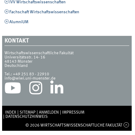
IVV Wirtschaftswissenschaften
Fachschaft Wirtschaftswissenschaften
AlumniUM
KONTAKT
Wirtschaftswissenschaftliche Fakultät
Universitätsstr. 14- 16
48143
Münster
Deutschland
Tel.:
+49 251 83 - 22910
info@wiwi.uni-muenster.de
INDEX
SITEMAP
ANMELDEN
IMPRESSUM
DATENSCHUTZHINWEIS
© 2026 WIRTSCHAFTSWISSENSCHAFTLICHE FAKULTÄT