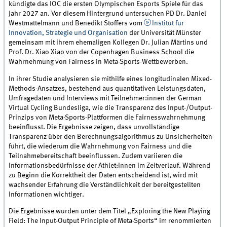
kündigte das IOC die ersten Olympischen Esports Spiele für das
Jahr 2027 an. Vor diesem Hintergrund untersuchen PD Dr. Daniel
Westmattelmann und Benedikt Stoffers vom
Institut für
Innovation, Strategie und Organisation
der Universität Münster
gemeinsam mit ihrem ehemaligen Kollegen Dr. Julian Märtins und
Prof. Dr. Xiao Xiao von der Copenhagen Business School die
Wahrnehmung von Fairness in Meta-Sports-Wettbewerben.
In ihrer Studie analysieren sie mithilfe eines longitudinalen Mixed-
Methods-Ansatzes, bestehend aus quantitativen Leistungsdaten,
Umfragedaten und Interviews mit Teilnehmer:innen der German
Virtual Cycling Bundesliga, wie die Transparenz des Input-/Output-
Prinzips von Meta-Sports-Plattformen die Fairnesswahrnehmung
beeinflusst. Die Ergebnisse zeigen, dass unvollständige
Transparenz über den Berechnungsalgorithmus zu Unsicherheiten
führt, die wiederum die Wahrnehmung von Fairness und die
Teilnahmebereitschaft beeinflussen. Zudem variieren die
Informationsbedürfnisse der Athlet:innen im Zeitverlauf. Während
zu Beginn die Korrektheit der Daten entscheidend ist, wird mit
wachsender Erfahrung die Verständlichkeit der bereitgestellten
Informationen wichtiger.
Die Ergebnisse wurden unter dem Titel „Exploring the New Playing
Field: The Input-Output Principle of Meta-Sports“ im renommierten