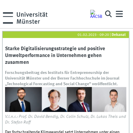
01.02.2023 - 09:20
|
Dekanat
Starke Digitalisierungsstrategie und positive
Umweltperformance in Unternehmen gehen
zusammen
Forschungsbeitrag des Instituts für Entrepreneurship der
Universität Münster und der Berner Fachhochschule im Journal
„Technological Forecasting and Social Change“ veröffentlicht.
V.l.n.r.: Prof. Dr. David Bendig, Dr. Colin Schulz, Dr. Lukas Theis und
Dr. Stefan Raff
Der fortschreitende Klimawandel setzt Unternehmen unter einen