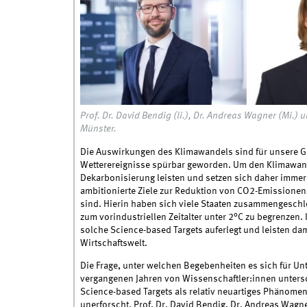
Prof. Dr. David Bendig (li.), Dr. Andreas Wagner (Mi.) 
Münster.
Die Auswirkungen des Klimawandels sind für unsere G
Wetterereignisse spürbar geworden. Um den Klimawan
Dekarbonisierung leisten und setzen sich daher immer
ambitionierte Ziele zur Reduktion von CO2-Emissione
sind. Hierin haben sich viele Staaten zusammengeschlo
zum vorindustriellen Zeitalter unter 2°C zu begrenzen
solche Science-based Targets auferlegt und leisten dam
Wirtschaftswelt.
Die Frage, unter welchen Begebenheiten es sich für U
vergangenen Jahren von Wissenschaftler:innen untersch
Science-based Targets als relativ neuartiges Phänome
unerforscht. Prof. Dr. David Bendig, Dr. Andreas Wagn