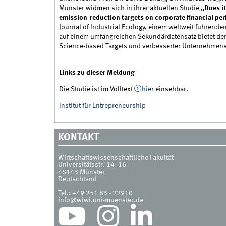
Münster widmen sich in ihrer aktuellen Studie
„Does i
emission-reduction targets on corporate financial pe
Journal of Industrial Ecology, einem weltweit führenden
auf einem umfangreichen Sekundärdatensatz bietet der
Science-based Targets und verbesserter Unternehmen
Links zu dieser Meldung
Die Studie ist im Volltext
hier
einsehbar.
Institut für Entrepreneurship
KONTAKT
Wirtschaftswissenschaftliche Fakultät
Universitätsstr. 14- 16
48143
Münster
Deutschland
Tel.:
+49 251 83 - 22910
info@wiwi.uni-muenster.de