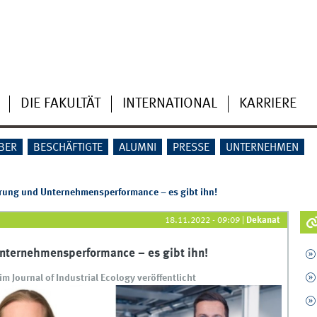
DIE FAKULTÄT
INTERNATIONAL
KARRIERE
BER
BESCHÄFTIGTE
ALUMNI
PRESSE
UNTERNEHMEN
rung und Unternehmensperformance – es gibt ihn!
18.11.2022 - 09:09
|
Dekanat
nternehmensperformance – es gibt ihn!
m Journal of Industrial Ecology veröffentlicht