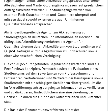
regelmäßigen Turnus einem Akkreditierungsprozess unterziehen.
Alle Bachelor- und Master-Studiengänge müssen laut gesetzlichem
Auftrag akkreditiert werden. Die Studiengänge werden von
externen Fach-Gutachterinnen und -Gutachtern überprüft und
müssen dabei sowohl externen als auch Uni-internen
Qualitätsstandards entsprechen.
Als länderübergreifende Agentur zur Akkreditierung von
Studiengängen an deutschen und internationalen Hochschulen
obliegt das Akkreditierungsverfahren der Agentur für
Qualitätssicherung durch Akkreditierung von Studiengängen e.V.
(AQAS). Getragen wird die Agentur von 93 Hochschulen sowie
einer wissenschaftlichen Vereinigung.
Die von AQAS durchgeführten Begutachtungsverfahren sind als
Peer Reviews konzipiert. Demnach basiert die Evaluation eines
Studiengangs auf den Bewertungen von Professorinnen und
Professoren, Vertreterinnen und Vertretern der Berufspraxis sowie
Studierenden mit einschlägigem fachlichem Hintergrund. Um die
im Akkreditierungsantrag dargelegten Informationen zu verifizieren
und zu diskutieren, findet üblicherweise eine Begehung der
Hochschule durch die Gruppe der Gutachterinnen und Gutachter
statt.
Die Basis des Begutachtungsverfahrens bildet der