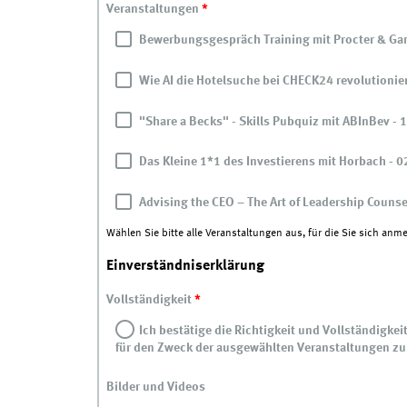
Veranstaltungen
*
Bewerbungsgespräch Training mit Procter & Gamb
Wie AI die Hotelsuche bei CHECK24 revolutioniert
"Share a Becks" - Skills Pubquiz mit ABInBev - 
Das Kleine 1*1 des Investierens mit Horbach - 02
Advising the CEO – The Art of Leadership Counse
Wählen Sie bitte alle Veranstaltungen aus, für die Sie sich a
Einverständniserklärung
Vollständigkeit
*
Ich bestätige die Richtigkeit und Vollständigk
für den Zweck der ausgewählten Veranstaltungen zu
Bilder und Videos