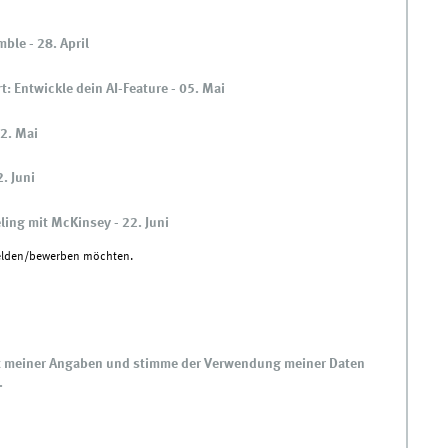
le - 28. April
: Entwickle dein AI-Feature - 05. Mai
12. Mai
. Juni
ling mit McKinsey - 22. Juni
nmelden/bewerben möchten.
eit meiner Angaben und stimme der Verwendung meiner Daten
.