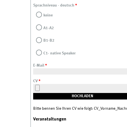
Sprachniveau - deutsch
*
keine
A1-A2
B1-B2
C1- native Speaker
E-Mail
*
CV
*
Bitte bennen Sie Ihren CV wie folgt: CV_Vorname_Nac
Veranstaltungen