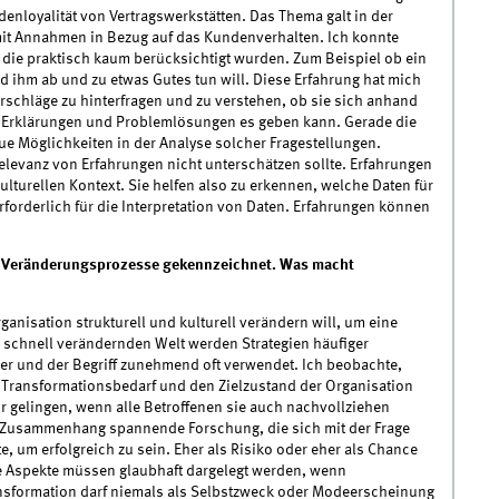
enloyalität von Vertragswerkstätten. Das Thema galt in der
m mit Annahmen in Bezug auf das Kundenverhalten. Ich konnte
, die praktisch kaum berücksichtigt wurden. Zum Beispiel ob ein
 ihm ab und zu etwas Gutes tun will. Diese Erfahrung hat mich
schläge zu hinterfragen und zu verstehen, ob sie sich anhand
n Erklärungen und Problemlösungen es geben kann. Gerade die
ue Möglichkeiten in der Analyse solcher Fragestellungen.
Relevanz von Erfahrungen nicht unterschätzen sollte. Erfahrungen
lturellen Kontext. Sie helfen also zu erkennen, welche Daten für
forderlich für die Interpretation von Daten. Erfahrungen können
für Veränderungsprozesse gekennzeichnet. Was macht
ganisation strukturell und kulturell verändern will, um eine
h schnell verändernden Welt werden Strategien häufiger
er und der Begriff zunehmend oft verwendet. Ich beobachte,
 Transformationsbedarf und den Zielzustand der Organisation
r gelingen, wenn alle Betroffenen sie auch nachvollziehen
m Zusammenhang spannende Forschung, die sich mit der Frage
, um erfolgreich zu sein. Eher als Risiko oder eher als Chance
ide Aspekte müssen glaubhaft dargelegt werden, wenn
ansformation darf niemals als Selbstzweck oder Modeerscheinung