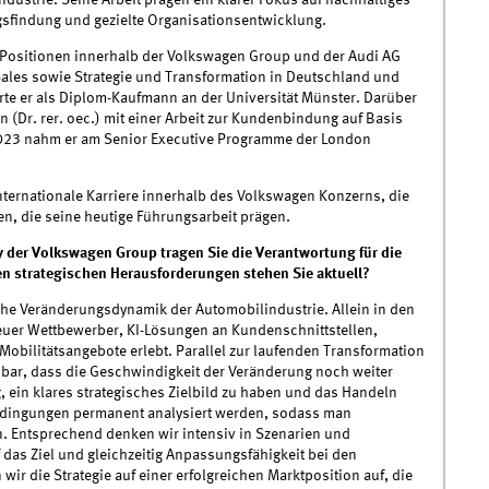
dustrie. Seine Arbeit prägen ein klarer Fokus auf nachhaltiges
sfindung und gezielte Organisationsentwicklung.
 Positionen innerhalb der Volkswagen Group und der Audi AG
-Sales sowie Strategie und Transformation in Deutschland und
e er als Diplom-Kaufmann an der Universität Münster. Darüber
n (Dr. rer. oec.) mit einer Arbeit zur Kundenbindung auf Basis
2023 nahm er am Senior Executive Programme der London
nternationale Karriere innerhalb des Volkswagen Konzerns, die
en, die seine heutige Führungsarbeit prägen.
y der Volkswagen Group tragen Sie die Verantwortung für die
en strategischen Herausforderungen stehen Sie aktuell?
ohe Veränderungsdynamik der Automobilindustrie. Allein in den
 neuer Wettbewerber, KI-Lösungen an Kundenschnittstellen,
bilitätsangebote erlebt. Parallel zur laufenden Transformation
hbar, dass die Geschwindigkeit der Veränderung noch weiter
, ein klares strategisches Zielbild zu haben und das Handeln
edingungen permanent analysiert werden, sodass man
. Entsprechend denken wir intensiv in Szenarien und
 das Ziel und gleichzeitig Anpassungsfähigkeit bei den
r die Strategie auf einer erfolgreichen Marktposition auf, die