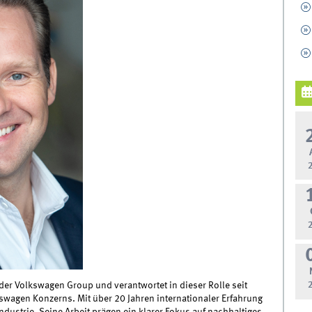
der Volkswagen Group und verantwortet in dieser Rolle seit
kswagen Konzerns. Mit über 20 Jahren internationaler Erfahrung