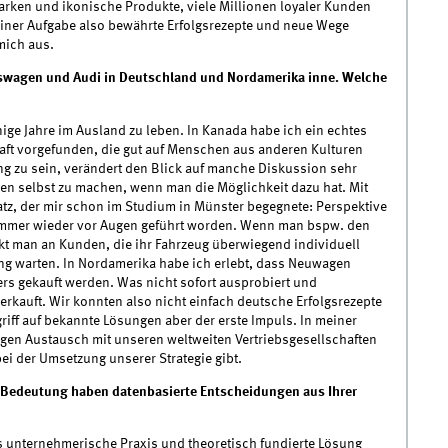
arken und ikonische Produkte, viele Millionen loyaler Kunden
meiner Aufgabe also bewährte Erfolgsrezepte und neue Wege
mich aus.
kswagen und Audi in Deutschland und Nordamerika inne. Welche
ige Jahre im Ausland zu leben. In Kanada habe ich ein echtes
ft vorgefunden, die gut auf Menschen aus anderen Kulturen
ing zu sein, verändert den Blick auf manche Diskussion sehr
gen selbst zu machen, wenn man die Möglichkeit dazu hat. Mit
Satz, der mir schon im Studium in Münster begegnete: Perspektive
d immer wieder vor Augen geführt worden. Wenn man bspw. den
kt man an Kunden, die ihr Fahrzeug überwiegend individuell
ng warten. In Nordamerika habe ich erlebt, dass Neuwagen
ers gekauft werden. Was nicht sofort ausprobiert und
rkauft. Wir konnten also nicht einfach deutsche Erfolgsrezepte
griff auf bekannte Lösungen aber der erste Impuls. In meiner
gen Austausch mit unseren weltweiten Vertriebsgesellschaften
bei der Umsetzung unserer Strategie gibt.
e Bedeutung haben datenbasierte Entscheidungen aus Ihrer
s unternehmerische Praxis und theoretisch fundierte Lösung