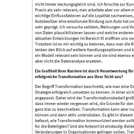
nicht immer deckungsgleich sind. Ich forschte zur Kund
Praxis als sehr relevant, man arbeitete aber vor alle
wichtige Einflussfaktoren auf die Loyalität nachweisen
Autobesitzer eine emotionale Bindung zum Auto hat und
sehr geprägt. Ich versuche seitdem, Meinungen und Vor
von Daten plausibilisieren lassen und welche andere
aktuellen Entwicklungen im Bereich KI eröffnen uns ne
Trotzdem ist es mir wichtig zu betonen, dass man die 
lenken den Blick auf weitere Handlungsoptionen und ku
ein Modell relevant sein können und sie sind ebenso er
aber nicht die Datenanalyse ersetzen.
Ein Großteil Ihrer Karriere ist durch Verantwortung 
erfolgreiche Transformation aus Ihrer Sicht aus?
Der Begriff Transformation beschreibt, wie man eine Or
Strategie erfolgreich umsetzen zu können. In einer sic
angepasst. Daher wird der Transformationsbedarf größ
dass immer wieder vergessen wird, die Gründe für den
ganz klar zu beschreiben. Transformation kann aber nu
können und dann aktiv unterstützen. Es gibt in diese
befasst, wie Transformation kommuniziert werden sollte
für die Beteiligten? Und die Antwort ist eindeutig: Be
Veränderungen in Organisationen gelingen sollen. Tr