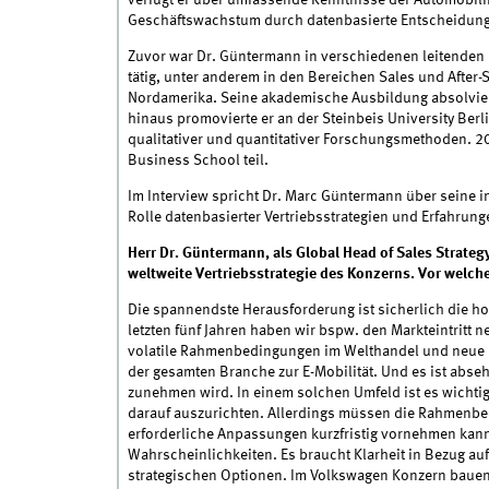
verfügt er über umfassende Kenntnisse der Automobilin
Geschäftswachstum durch datenbasierte Entscheidung
Zuvor war Dr. Güntermann in verschiedenen leitenden
tätig, unter anderem in den Bereichen Sales und After
Nordamerika. Seine akademische Ausbildung absolviert
hinaus promovierte er an der Steinbeis University Berli
qualitativer und quantitativer Forschungsmethoden. 
Business School teil.
Im Interview spricht Dr. Marc Güntermann über seine i
Rolle datenbasierter Vertriebsstrategien und Erfahrung
Herr Dr. Güntermann, als Global Head of Sales Strateg
weltweite Vertriebsstrategie des Konzerns. Vor welch
Die spannendste Herausforderung ist sicherlich die h
letzten fünf Jahren haben wir bspw. den Markteintritt
volatile Rahmenbedingungen im Welthandel und neue Mo
der gesamten Branche zur E-Mobilität. Und es ist abse
zunehmen wird. In einem solchen Umfeld ist es wichtig
darauf auszurichten. Allerdings müssen die Rahmenb
erforderliche Anpassungen kurzfristig vornehmen kann
Wahrscheinlichkeiten. Es braucht Klarheit in Bezug auf
strategischen Optionen. Im Volkswagen Konzern bauen wi