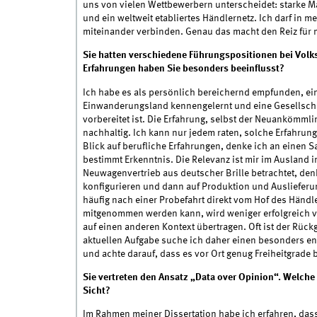
uns von vielen Wettbewerbern unterscheidet: starke M
und ein weltweit etabliertes Händlernetz. Ich darf in 
miteinander verbinden. Genau das macht den Reiz für 
Sie hatten verschiedene Führungspositionen bei Vol
Erfahrungen haben Sie besonders beeinflusst?
Ich habe es als persönlich bereichernd empfunden, ein
Einwanderungsland kennengelernt und eine Gesellscha
vorbereitet ist. Die Erfahrung, selbst der Neuankömml
nachhaltig. Ich kann nur jedem raten, solche Erfahrun
Blick auf berufliche Erfahrungen, denke ich an einen 
bestimmt Erkenntnis. Die Relevanz ist mir im Auslan
Neuwagenvertrieb aus deutscher Brille betrachtet, den
konfigurieren und dann auf Produktion und Auslieferu
häufig nach einer Probefahrt direkt vom Hof des Händl
mitgenommen werden kann, wird weniger erfolgreich ve
auf einen anderen Kontext übertragen. Oft ist der Rück
aktuellen Aufgabe suche ich daher einen besonders en
und achte darauf, dass es vor Ort genug Freiheitgrade 
Sie vertreten den Ansatz „Data over Opinion“. Welch
Sicht?
Im Rahmen meiner Dissertation habe ich erfahren, das