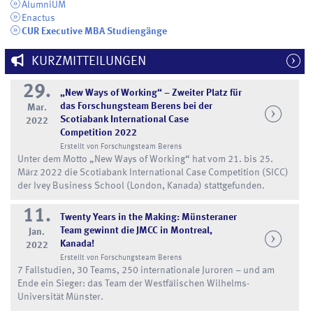
AlumniUM
Enactus
CUR Executive MBA Studiengänge
KURZMITTEILUNGEN
29.
„New Ways of Working“ – Zweiter Platz für
das Forschungsteam Berens bei der
Mar.
Scotiabank International Case
2022
Competition 2022
Erstellt von Forschungsteam Berens
Unter dem Motto „New Ways of Working“ hat vom 21. bis 25.
März 2022 die Scotiabank International Case Competition (SICC)
der Ivey Business School (London, Kanada) stattgefunden.
11.
Twenty Years in the Making: Münsteraner
Team gewinnt die JMCC in Montreal,
Jan.
Kanada!
2022
Erstellt von Forschungsteam Berens
7 Fallstudien, 30 Teams, 250 internationale Juroren – und am
Ende ein Sieger: das Team der Westfälischen Wilhelms-
Universität Münster.