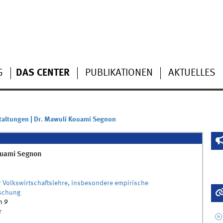
G
DAS CENTER
PUBLIKATIONEN
AKTUELLES
taltungen | Dr. Mawuli Kouami Segnon
ouami
Segnon
r Volkswirtschaftslehre, insbesondere empirische
rschung
n 9
r