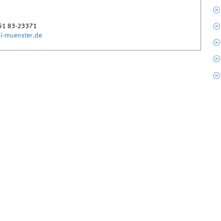
51 83-23371
-muenster.de