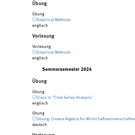
Übung
Übung
Empirical Methods
englisch
Vorlesung
Vorlesung
Empirical Methods
englisch
Sommersemester 2024
Übung
Übung
Class in "Time Series Analysis"
englisch
Übung
Übung: Lineare Algebra für Wirtschaftswissenschafte
deutsch