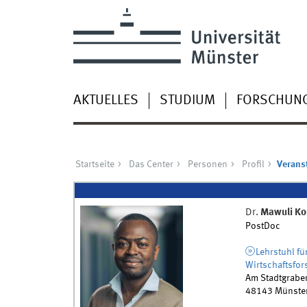
AKTUELLES
STUDIUM
FORSCHUN
Startseite
Das Center
Personen
Profil
Verans
Dr.
Mawuli K
PostDoc
Lehrstuhl fü
Wirtschaftsfo
Am Stadtgrabe
48143
Münste