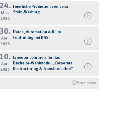
24.
Feierliche Promotion von Lena
Stein-Warburg
Mai.
2026
30.
Daten, Automation & KI im
Controlling bei BASF
Apr.
2026
10.
Erneuter Lehrpreis für das
Bachelor-Wahlmodul „Corporate
Apr.
Restructuring & Transformation“
2026
More news