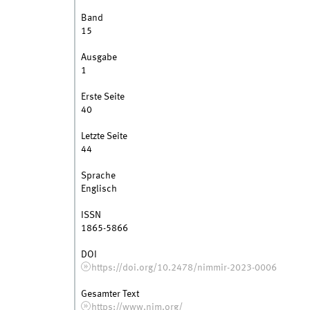
Band
15
Ausgabe
1
Erste Seite
40
Letzte Seite
44
Sprache
Englisch
ISSN
1865-5866
DOI
https://doi.org/10.2478/nimmir-2023-0006
Gesamter Text
https://www.nim.org/