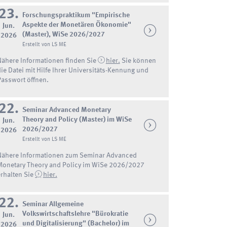
23.
Forschungspraktikum "Empirische
Aspekte der Monetären Ökonomie"
Jun.
(Master), WiSe 2026/2027
2026
Erstellt von LS ME
Nähere Informationen finden Sie
hier.
Sie können
die Datei mit Hilfe Ihrer Universitäts-Kennung und
Passwort öffnen.
22.
Seminar Advanced Monetary
Theory and Policy (Master) im WiSe
Jun.
2026/2027
2026
Erstellt von LS ME
Nähere Informationen zum Seminar Advanced
Monetary Theory and Policy im WiSe 2026/2027
erhalten Sie
hier.
22.
Seminar Allgemeine
Volkswirtschaftslehre "Bürokratie
Jun.
und Digitalisierung" (Bachelor) im
2026