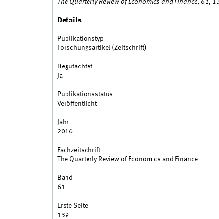
The Quarterly Review of Economics and Finance
,
61
, 1
Details
Publikationstyp
Forschungsartikel (Zeitschrift)
Begutachtet
Ja
Publikationsstatus
Veröffentlicht
Jahr
2016
Fachzeitschrift
The Quarterly Review of Economics and Finance
Band
61
Erste Seite
139