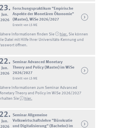
23.
Forschungspraktikum "Empirische
Aspekte der Monetären Ökonomie"
Jun.
(Master), WiSe 2026/2027
2026
Erstellt von LS ME
Nähere Informationen finden Sie
hier.
Sie können
die Datei mit Hilfe Ihrer Universitäts-Kennung und
Passwort öffnen.
22.
Seminar Advanced Monetary
Theory and Policy (Master) im WiSe
Jun.
2026/2027
2026
Erstellt von LS ME
Nähere Informationen zum Seminar Advanced
Monetary Theory and Policy im WiSe 2026/2027
erhalten Sie
hier.
22.
Seminar Allgemeine
Volkswirtschaftslehre "Bürokratie
Jun.
und Digitalisierung" (Bachelor) im
2026