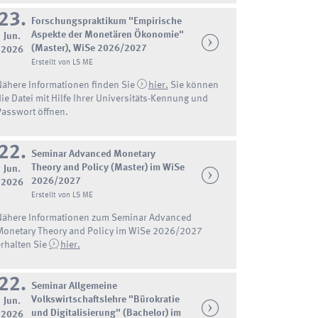
23.
Forschungspraktikum "Empirische
Aspekte der Monetären Ökonomie"
Jun.
(Master), WiSe 2026/2027
2026
Erstellt von LS ME
Nähere Informationen finden Sie
hier.
Sie können
die Datei mit Hilfe Ihrer Universitäts-Kennung und
Passwort öffnen.
22.
Seminar Advanced Monetary
Theory and Policy (Master) im WiSe
Jun.
2026/2027
2026
Erstellt von LS ME
Nähere Informationen zum Seminar Advanced
Monetary Theory and Policy im WiSe 2026/2027
erhalten Sie
hier.
22.
Seminar Allgemeine
Volkswirtschaftslehre "Bürokratie
Jun.
und Digitalisierung" (Bachelor) im
2026