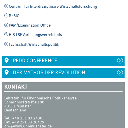
Centrum für Interdisziplinäre Wirtschaftsforschung
BaSIC
PAM/Examination Office
HIS-LSF Vorlesungsverzeichnis
Fachschaft Wirtschaftspolitik
PEDD CONFERENCE
DER MYTHOS DER REVOLUTION
KONTAKT
Lehrstuhl für Ökonomische Politikanalyse
Scharnhorststraße 100
48151
Münster
Deutschland
Tel.:
+49 251 83 24303
Fax:
+49 251 83 28429
ciw@wiwi.uni-muenster.de