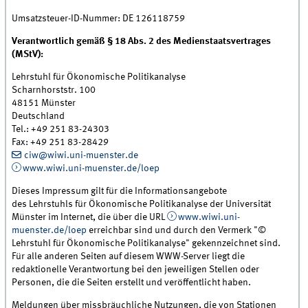
Umsatzsteuer-ID-Nummer: DE 126118759
Verantwortlich gemäß § 18 Abs. 2 des Medienstaatsvertrages
(MStV):
Lehrstuhl für Ökonomische Politikanalyse
Scharnhorststr. 100
48151 Münster
Deutschland
Tel.: +49 251 83-24303
Fax: +49 251 83-28429
ciw@wiwi.uni-muenster.de
www.wiwi.uni-muenster.de/loep
Dieses Impressum gilt für die Informationsangebote
des Lehrstuhls für Ökonomische Politikanalyse der Universität
Münster im Internet, die über die URL
www.wiwi.uni-
muenster.de/loep
erreichbar sind und durch den Vermerk "©
Lehrstuhl für Ökonomische Politikanalyse" gekennzeichnet sind.
Für alle anderen Seiten auf diesem WWW-Server liegt die
redaktionelle Verantwortung bei den jeweiligen Stellen oder
Personen, die die Seiten erstellt und veröffentlicht haben.
Meldungen über missbräuchliche Nutzungen, die von Stationen