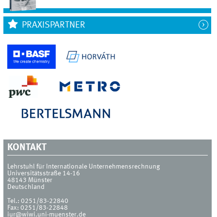
PRAXISPARTNER
KONTAKT
Lehrstuhl für Internationale Unternehmensrechnung
Universitätsstraße 14-16
48143
Münster
Deutschland
Tel.:
0251/83-22840
Fax:
0251/83-22848
iur@wiwi.uni-muenster.de