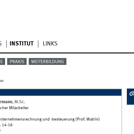
G
INSTITUT
LINKS
DE
PRAXIS
WEITERBILDUNG
nn
emann
,
M.Sc.
cher Mitarbeiter
Unternehmensrechnung und -besteuerung (Prof. Watrin)
. 14-16
r