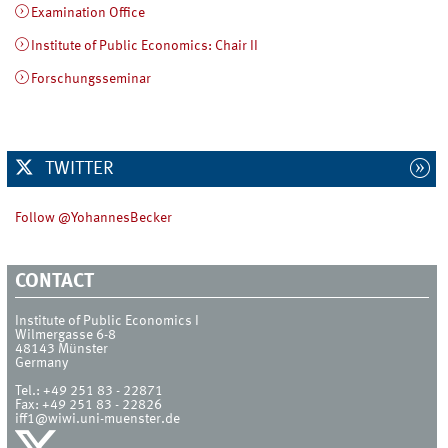
Examination Office
Institute of Public Economics: Chair II
Forschungsseminar
TWITTER
Follow @YohannesBecker
CONTACT
Institute of Public Economics I
Wilmergasse 6-8
48143
Münster
Germany
Tel.:
+49 251 83 - 22871
Fax:
+49 251 83 - 22826
iff1@wiwi.uni-muenster.de