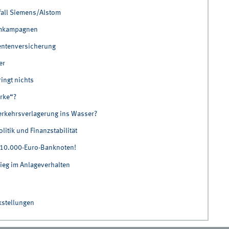
fall Siemens/Alstom
elmkampagnen
 Rentenversicherung
er
ingt nichts
ärke“?
 Verkehrsverlagerung ins Wasser?
itik und Finanzstabilität
: 10.000-Euro-Banknoten!
ieg im Anlageverhalten
kstellungen