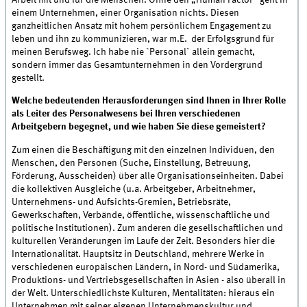
Arbeit mit und für die Menschen. Ohne den „Human Factor“ geht in
einem Unternehmen, einer Organisation nichts. Diesen
ganzheitlichen Ansatz mit hohem persönlichem Engagement zu
leben und ihn zu kommunizieren, war m.E. der Erfolgsgrund für
meinen Berufsweg. Ich habe nie `Personal` allein gemacht,
sondern immer das Gesamtunternehmen in den Vordergrund
gestellt.
Welche bedeutenden Herausforderungen sind Ihnen in Ihrer Rolle
als Leiter des Personalwesens bei Ihren verschiedenen
Arbeitgebern begegnet, und wie haben Sie diese gemeistert?
Zum einen die Beschäftigung mit den einzelnen Individuen, den
Menschen, den Personen (Suche, Einstellung, Betreuung,
Förderung, Ausscheiden) über alle Organisationseinheiten. Dabei
die kollektiven Ausgleiche (u.a. Arbeitgeber, Arbeitnehmer,
Unternehmens- und Aufsichts-Gremien, Betriebsräte,
Gewerkschaften, Verbände, öffentliche, wissenschaftliche und
politische Institutionen). Zum anderen die gesellschaftlichen und
kulturellen Veränderungen im Laufe der Zeit. Besonders hier die
Internationalität. Hauptsitz in Deutschland, mehrere Werke in
verschiedenen europäischen Ländern, in Nord- und Südamerika,
Produktions- und Vertriebsgesellschaften in Asien - also überall in
der Welt. Unterschiedlichste Kulturen, Mentalitäten: hieraus ein
Unternehmen mit seiner eigenen Unternehmenskultur und