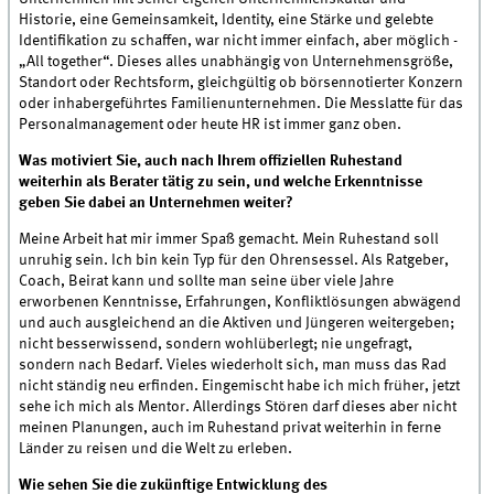
Historie, eine Gemeinsamkeit, Identity, eine Stärke und gelebte
Identifikation zu schaffen, war nicht immer einfach, aber möglich -
„All together“. Dieses alles unabhängig von Unternehmensgröße,
Standort oder Rechtsform, gleichgültig ob börsennotierter Konzern
oder inhabergeführtes Familienunternehmen. Die Messlatte für das
Personalmanagement oder heute HR ist immer ganz oben.
Was motiviert Sie, auch nach Ihrem offiziellen Ruhestand
weiterhin als Berater tätig zu sein, und welche Erkenntnisse
geben Sie dabei an Unternehmen weiter?
Meine Arbeit hat mir immer Spaß gemacht. Mein Ruhestand soll
unruhig sein. Ich bin kein Typ für den Ohrensessel. Als Ratgeber,
Coach, Beirat kann und sollte man seine über viele Jahre
erworbenen Kenntnisse, Erfahrungen, Konfliktlösungen abwägend
und auch ausgleichend an die Aktiven und Jüngeren weitergeben;
nicht besserwissend, sondern wohlüberlegt; nie ungefragt,
sondern nach Bedarf. Vieles wiederholt sich, man muss das Rad
nicht ständig neu erfinden. Eingemischt habe ich mich früher, jetzt
sehe ich mich als Mentor. Allerdings Stören darf dieses aber nicht
meinen Planungen, auch im Ruhestand privat weiterhin in ferne
Länder zu reisen und die Welt zu erleben.
Wie sehen Sie die zukünftige Entwicklung des