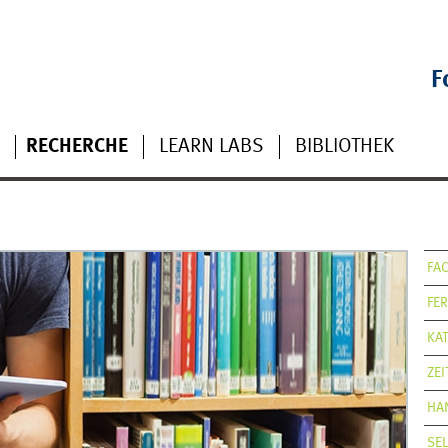
F
RECHERCHE
LEARN LABS
BIBLIOTHEK
FA
FE
KA
ZE
HA
SE