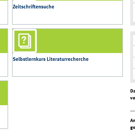
Zeitschriftensuche
Selbstlernkurs Literaturrecherche
D
vo
__
An
ge