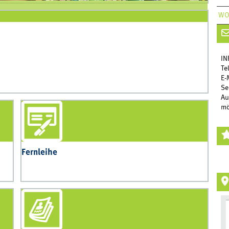
WO
IN
Te
E-
Se
Au
mö
Fernleihe